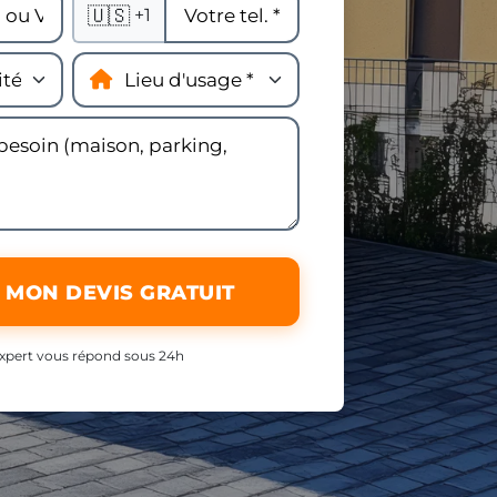
🇺🇸
+1
 MON DEVIS GRATUIT
xpert vous répond sous 24h