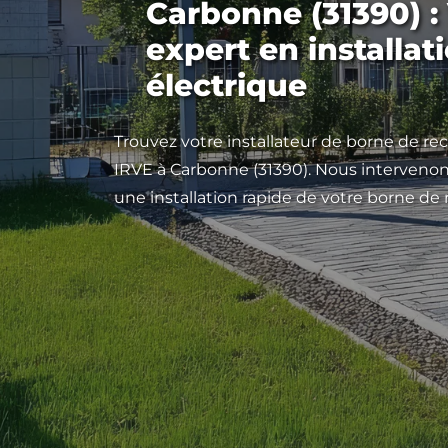
Carbonne (31390) :
expert en installat
électrique
Trouvez votre installateur de borne de rec
IRVE à Carbonne (31390). Nous intervenons
une installation rapide de votre borne de 