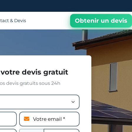
Obtenir un devis
tact & Devis
votre devis gratuit
s devis gratuits sous 24h