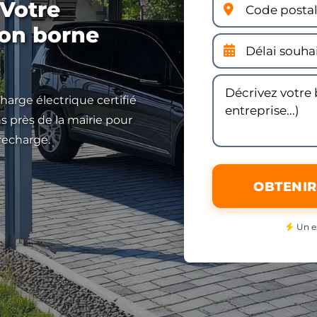
 Votre
ion borne
harge électrique certifié
 près de la mairie pour
recharge.
OBTENIR
Un e