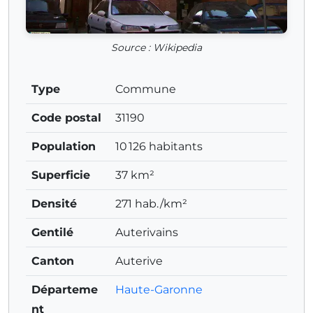
Source : Wikipedia
Type
Commune
Code postal
31190
Population
10 126 habitants
Superficie
37 km²
Densité
271 hab./km²
Gentilé
Auterivains
Canton
Auterive
Départeme
Haute-Garonne
nt