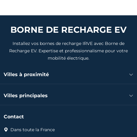
BORNE DE RECHARGE EV
Installez vos bornes de recharge IRVE avec Borne de
Recharge EV. Expertise et professionnalisme pour votre
mobilité électrique.
Villes à proximité
Installateur borne de recharge La Salvetat-Saint-Gilles
Villes principales
Installateur borne de recharge Pibrac
Installateur borne de recharge Plaisance-du-Touch
Installateur borne de recharge Toulouse
Installateur borne de recharge Fontenilles
Contact
Installateur borne de recharge Colomiers
Installateur borne de recharge Fonsorbes
Installateur borne de recharge Tournefeuille
Dans toute la France
Installateur borne de recharge Colomiers
Installateur borne de recharge Blagnac