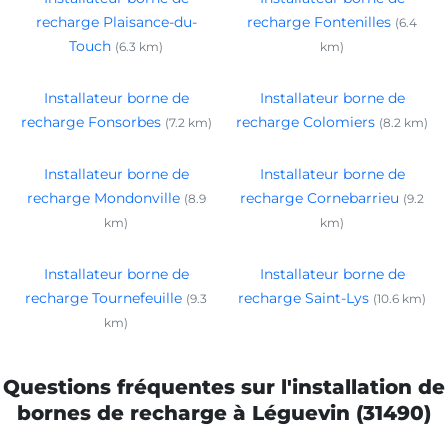
recharge Plaisance-du-
recharge Fontenilles
(6.4
Touch
(6.3 km)
km)
Installateur borne de
Installateur borne de
recharge Fonsorbes
recharge Colomiers
(7.2 km)
(8.2 km)
Installateur borne de
Installateur borne de
recharge Mondonville
recharge Cornebarrieu
(8.9
(9.2
km)
km)
Installateur borne de
Installateur borne de
recharge Tournefeuille
recharge Saint-Lys
(9.3
(10.6 km)
km)
Questions fréquentes sur l'installation de
bornes de recharge à Léguevin (31490)