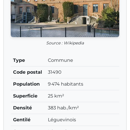
Source : Wikipedia
Type
Commune
Code postal
31490
Population
9 474 habitants
Superficie
25 km²
Densité
383 hab./km²
Gentilé
Léguevinois