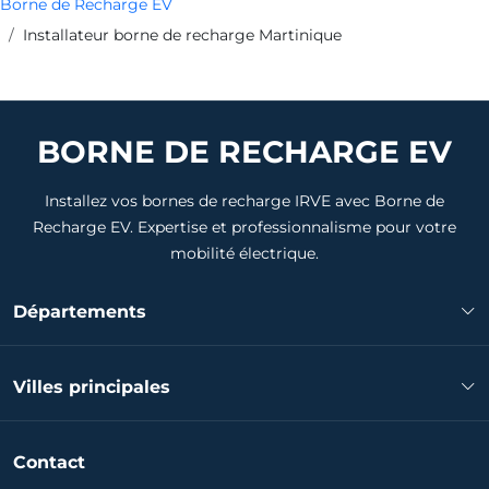
Borne de Recharge EV
Installateur borne de recharge Martinique
BORNE DE RECHARGE EV
Installez vos bornes de recharge IRVE avec Borne de
Recharge EV. Expertise et professionnalisme pour votre
mobilité électrique.
Départements
Installateur borne de recharge Martinique
Villes principales
Installateur borne de recharge Fort-de-France
Contact
Installateur borne de recharge Le Lamentin