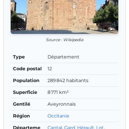
Source : Wikipedia
Type
Département
Code postal
12
Population
289 842 habitants
Superficie
8 771 km²
Gentilé
Aveyronnais
Région
Occitanie
Départeme
Cantal
,
Gard
,
Hérault
,
Lot
,