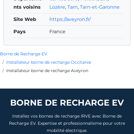
nts voisins
Lozère
,
Tarn
,
Tarn-et-Garonne
Site Web
https://aveyron.fr/
Pays
France
Borne de Recharge EV
Installateur borne de recharge Occitanie
Installateur borne de recharge Aveyron
BORNE DE RECHARGE EV
Installez vos bornes de recharge IRVE avec Borne de
Recharge EV. Expertise et professionnalisme pour votre
mobilité électrique.