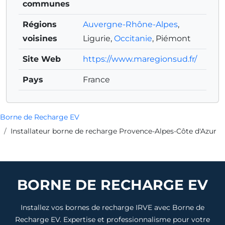
communes
Régions
Auvergne-Rhône-Alpes
,
voisines
Ligurie
,
Occitanie
,
Piémont
Site Web
https://www.maregionsud.fr/
Pays
France
Borne de Recharge EV
Installateur borne de recharge Provence-Alpes-Côte d'Azur
BORNE DE RECHARGE EV
Installez vos bornes de recharge IRVE avec Borne de
Recharge EV. Expertise et professionnalisme pour votre