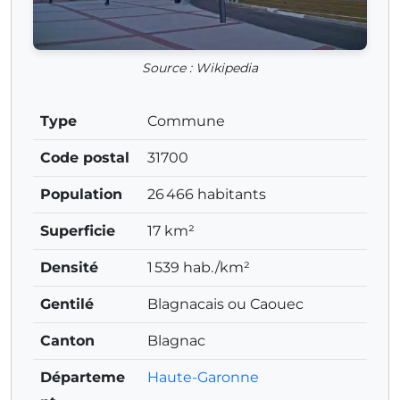
Source : Wikipedia
Type
Commune
Code postal
31700
Population
26 466 habitants
Superficie
17 km²
Densité
1 539 hab./km²
Gentilé
Blagnacais ou Caouec
Canton
Blagnac
Départeme
Haute-Garonne