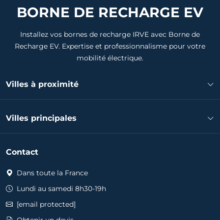
BORNE DE RECHARGE EV
Installez vos bornes de recharge IRVE avec Borne de
Recharge EV. Expertise et professionnalisme pour votre
mobilité électrique.
Villes à proximité
Installateur borne de recharge Beauzelle
Villes principales
Installateur borne de recharge Aucamville
Installateur borne de recharge Fenouillet
Installateur borne de recharge Toulouse
Installateur borne de recharge Toulouse
Contact
Installateur borne de recharge Colomiers
Installateur borne de recharge Colomiers
Installateur borne de recharge Tournefeuille
Dans toute la France
Installateur borne de recharge Cornebarrieu
Installateur borne de recharge Muret
Installateur borne de recharge Saint-Alban
Lundi au samedi 8h30-19h
Installateur borne de recharge Cugnaux
Installateur borne de recharge Launaguet
[email protected]
Installateur borne de recharge Plaisance-du-Touch
Installateur borne de recharge Castelginest