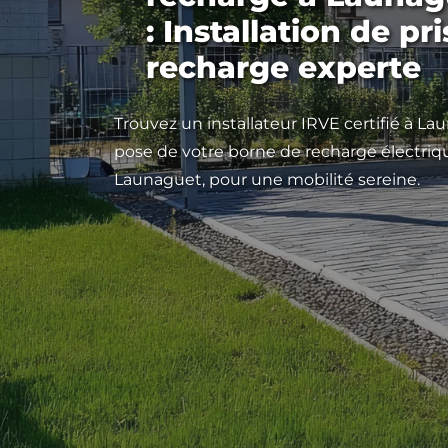
: Installation de pr
recharge experte
Trouvez un installateur IRVE certifié à La
pose de votre borne de recharge électri
Launaguet, pour une mobilité sereine.