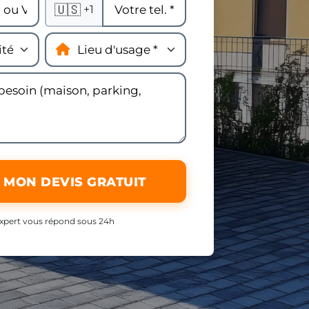
🇺🇸
+1
 MON DEVIS GRATUIT
xpert vous répond sous 24h