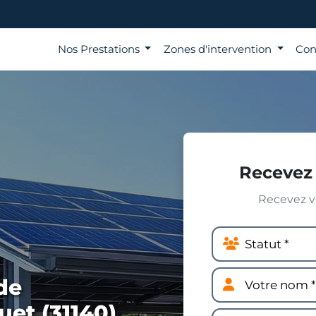
Nos Prestations
Zones d'intervention
Con
Recevez 
Recevez vo
de
et (31140)