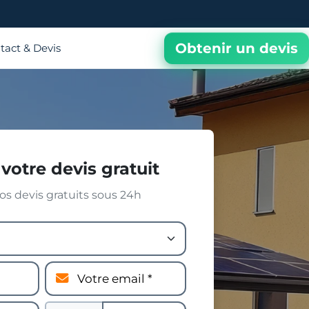
Obtenir un devis
tact & Devis
votre devis gratuit
s devis gratuits sous 24h