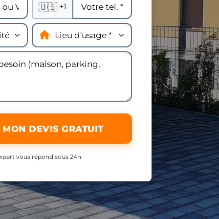
🇺🇸
+1
 MON DEVIS GRATUIT
xpert vous répond sous 24h