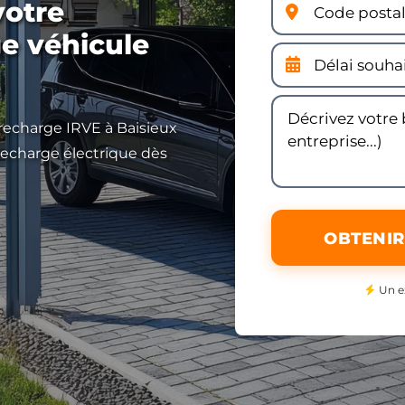
votre
ge véhicule
 recharge IRVE à Baisieux
e recharge électrique dès
OBTENIR
Un e