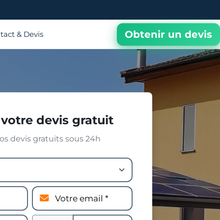
Obtenir un devis
tact & Devis
votre devis gratuit
s devis gratuits sous 24h