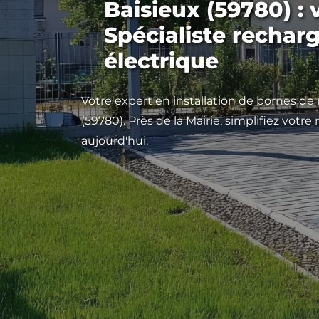
Baisieux (59780) : 
Spécialiste rechar
électrique
Votre expert en installation de bornes de
(59780). Près de la Mairie, simplifiez votr
aujourd'hui.