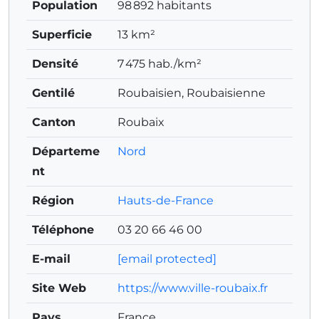
Population
98 892 habitants
Superficie
13 km²
Densité
7 475 hab./km²
Gentilé
Roubaisien, Roubaisienne
Canton
Roubaix
Départeme
Nord
nt
Région
Hauts-de-France
Téléphone
03 20 66 46 00
E-mail
[email protected]
Site Web
https://www.ville-roubaix.fr
Pays
France