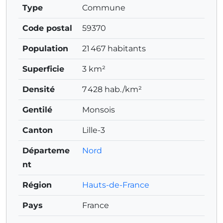
Type
Commune
Code postal
59370
Population
21 467 habitants
Superficie
3 km²
Densité
7 428 hab./km²
Gentilé
Monsois
Canton
Lille-3
Départeme
Nord
nt
Région
Hauts-de-France
Pays
France