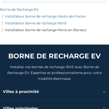
Borne de Recharge EV
Installateur borne de recharge Hauts-de-France
Installateur borne de recharge Nord
Installateur borne de recharge Mons-en-Barœul
BORNE DE RECHARGE EV
Installez vos bornes de recharge IRVE avec Borne de
Recharge EV. Expertise et professionnalisme pour votre
mobilité électrique.
Villes à proximité
Installateur borne de recharge La Madeleine
Villes principales
Installateur borne de recharge Villeneuve-d'Ascq