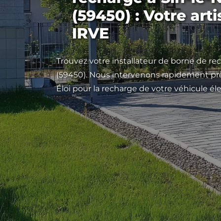
(59450) : Votre arti
IRVE
Trouvez votre installateur de borne de re
(59450). Nous intervenons rapidement près
Éloi pour la recharge de votre véhicule éle