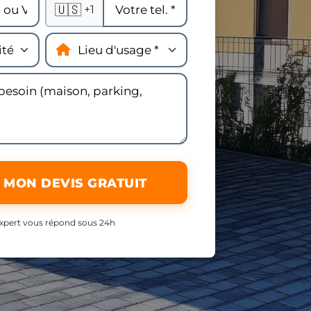
🇺🇸
+1
 MON DEVIS GRATUIT
xpert vous répond sous 24h