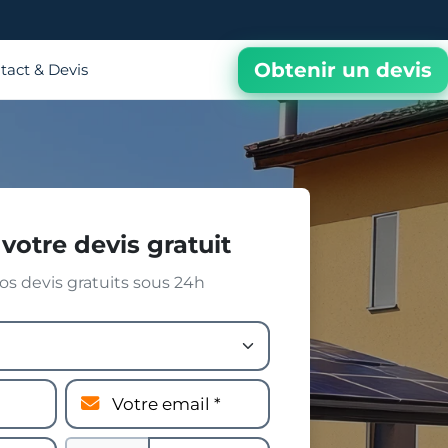
Obtenir un devis
tact & Devis
votre devis gratuit
s devis gratuits sous 24h