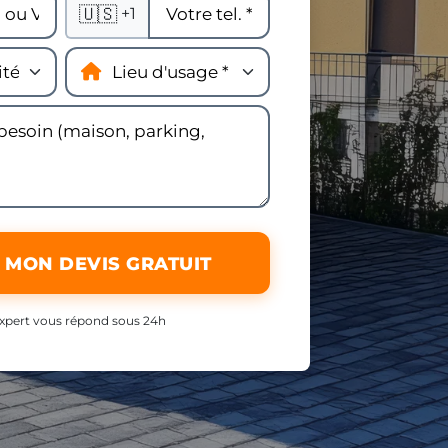
🇺🇸
+1
 MON DEVIS GRATUIT
xpert vous répond sous 24h