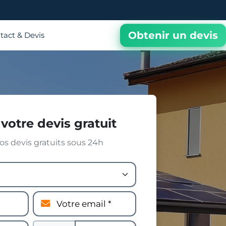
Obtenir un devis
tact & Devis
votre devis gratuit
s devis gratuits sous 24h