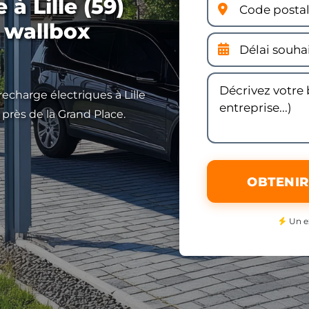
à Lille (59)
 wallbox
recharge électriques à Lille
 près de la Grand Place.
OBTENIR
Un e