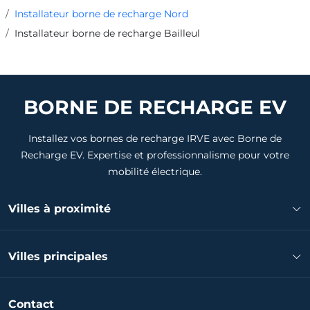
Installateur borne de recharge Nord
Installateur borne de recharge Bailleul
BORNE DE RECHARGE EV
Installez vos bornes de recharge IRVE avec Borne de
Recharge EV. Expertise et professionnalisme pour votre
mobilité électrique.
Villes à proximité
Installateur borne de recharge Nieppe
Villes principales
Installateur borne de recharge Erquinghem-Lys
Installateur borne de recharge Estaires
Installateur borne de recharge Lille
Installateur borne de recharge La Gorgue
Contact
Installateur borne de recharge Tourcoing