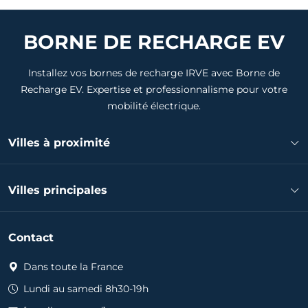
BORNE DE RECHARGE EV
Installez vos bornes de recharge IRVE avec Borne de
Recharge EV. Expertise et professionnalisme pour votre
mobilité électrique.
Villes à proximité
Installateur borne de recharge Mourenx
Villes principales
Installateur borne de recharge Dax
Installateur borne de recharge Lescar
Installateur borne de recharge Pau
Installateur borne de recharge Saint-Paul-lès-Dax
Contact
Installateur borne de recharge Bayonne
Installateur borne de recharge Lons
Installateur borne de recharge Anglet
Dans toute la France
Installateur borne de recharge Oloron-Sainte-Marie
Installateur borne de recharge Biarritz
Installateur borne de recharge Billère
Lundi au samedi 8h30-19h
Installateur borne de recharge Hendaye
Installateur borne de recharge Jurançon