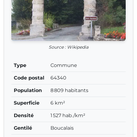
Source : Wikipedia
Type
Commune
Code postal
64340
Population
8 809 habitants
Superficie
6 km²
Densité
1 527 hab./km²
Gentilé
Boucalais