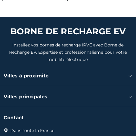
BORNE DE RECHARGE EV
Installez vos bornes de recharge IRVE avec Borne de
Recharge EV. Expertise et professionnalisme pour votre
mobilité électrique.
Villes à proximité
Installateur borne de recharge Tarnos
Villes principales
Installateur borne de recharge Bayonne
Installateur borne de recharge Ondres
Installateur borne de recharge Pau
Installateur borne de recharge Anglet
Contact
Installateur borne de recharge Bayonne
Installateur borne de recharge Saint-Pierre-d'Irube
Installateur borne de recharge Anglet
Dans toute la France
Installateur borne de recharge Biarritz
Installateur borne de recharge Biarritz