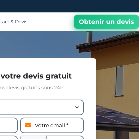
Obtenir un devis
tact & Devis
votre devis gratuit
s devis gratuits sous 24h