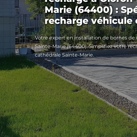
Marie (64400) : Spé
recharge véhicule 
Votre expert en installation de bornes de
Sainte-Marie (64400). Simplifiez votre rec
cathédrale Sainte-Marie.