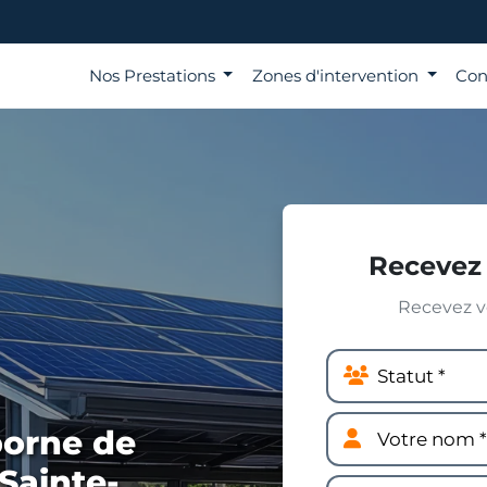
Nos Prestations
Zones d'intervention
Con
Recevez 
Recevez vo
borne de
Sainte-