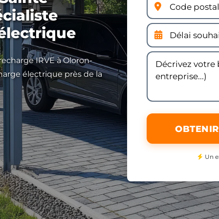
cialiste
électrique
 recharge IRVE à Oloron-
harge électrique près de la
OBTENIR
Un e