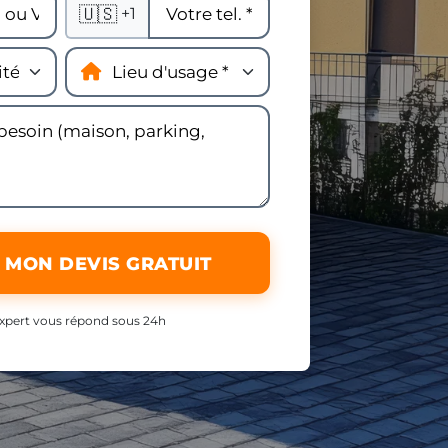
🇺🇸
+1
 MON DEVIS GRATUIT
xpert vous répond sous 24h