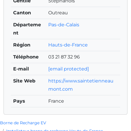
Gentilé
Stéphanois
Canton
Outreau
Départeme
Pas-de-Calais
nt
Région
Hauts-de-France
Téléphone
03 21 87 32 96
E-mail
[email protected]
Site Web
https://www.saintetienneau
mont.com
Pays
France
Borne de Recharge EV
Installateur borne de recharge Hauts-de-France