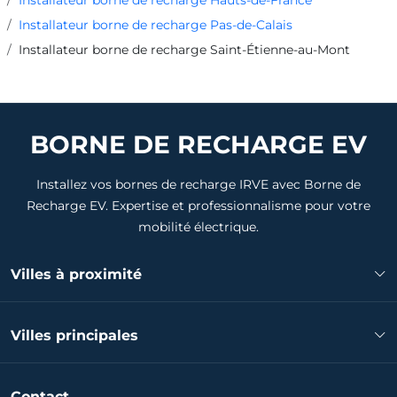
Installateur borne de recharge Pas-de-Calais
Installateur borne de recharge Saint-Étienne-au-Mont
BORNE DE RECHARGE EV
Installez vos bornes de recharge IRVE avec Borne de
Recharge EV. Expertise et professionnalisme pour votre
mobilité électrique.
Villes à proximité
Installateur borne de recharge Outreau
Villes principales
Installateur borne de recharge Le Portel
Installateur borne de recharge Boulogne-sur-Mer
Installateur borne de recharge Calais
Installateur borne de recharge Saint-Martin-Boulogne
Contact