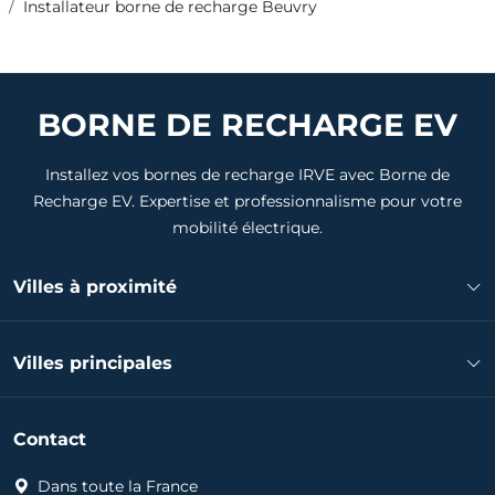
Installateur borne de recharge Beuvry
BORNE DE RECHARGE EV
Installez vos bornes de recharge IRVE avec Borne de
Recharge EV. Expertise et professionnalisme pour votre
mobilité électrique.
Villes à proximité
Installateur borne de recharge Béthune
Villes principales
Installateur borne de recharge Annezin
Installateur borne de recharge Nœux-les-Mines
Installateur borne de recharge Calais
Installateur borne de recharge Mazingarbe
Contact
Installateur borne de recharge Arras
Installateur borne de recharge Sains-en-Gohelle
Installateur borne de recharge Boulogne-sur-Mer
Dans toute la France
Installateur borne de recharge Barlin