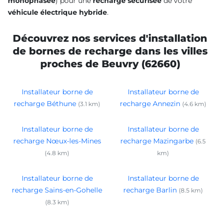
monophasée
) pour une
recharge sécurisée
de votre
véhicule électrique hybride
.
Découvrez nos services d'installation
de bornes de recharge dans les villes
proches de Beuvry (62660)
Installateur borne de
Installateur borne de
recharge Béthune
recharge Annezin
(3.1 km)
(4.6 km)
Installateur borne de
Installateur borne de
recharge Nœux-les-Mines
recharge Mazingarbe
(6.5
(4.8 km)
km)
Installateur borne de
Installateur borne de
recharge Sains-en-Gohelle
recharge Barlin
(8.5 km)
(8.3 km)