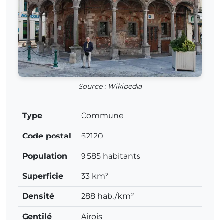
Source : Wikipedia
Type
Commune
Code postal
62120
Population
9 585 habitants
Superficie
33 km²
Densité
288 hab./km²
Gentilé
Airois