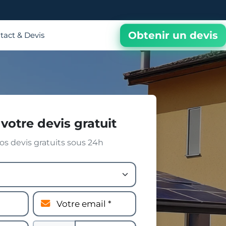
Obtenir un devis
tact & Devis
votre devis gratuit
s devis gratuits sous 24h