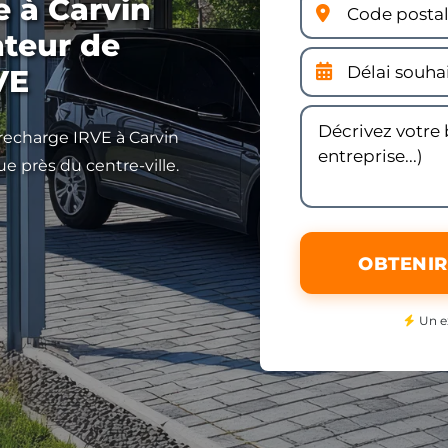
e à Carvin
nteur de
VE
 recharge IRVE à Carvin
ue près du centre-ville.
OBTENIR
Un e