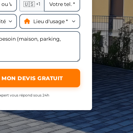
🇺🇸
+1
 MON DEVIS GRATUIT
xpert vous répond sous 24h