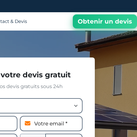
Obtenir un devis
tact & Devis
votre devis gratuit
s devis gratuits sous 24h