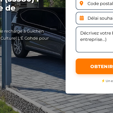
se de
 de recharge à Guichen
 Culturel L'É Gohdé pour
OBTENIR
Un e