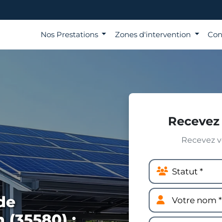
Nos Prestations
Zones d'intervention
Con
Recevez 
Recevez vo
de
 (35580) :