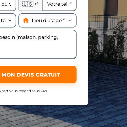
🇺🇸
+1
 MON DEVIS GRATUIT
xpert vous répond sous 24h