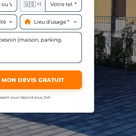
🇺🇸
+1
 MON DEVIS GRATUIT
xpert vous répond sous 24h