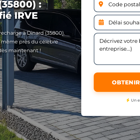
(35800) :
fié IRVE
 recharge à Dinard (35800).
e, même près du célèbre
dès maintenant !
OBTENIR
Un e