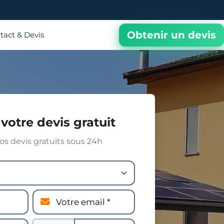
Obtenir un devis
tact & Devis
votre devis gratuit
s devis gratuits sous 24h