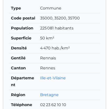
Type
Commune
Code postal
35000, 35200, 35700
Population
225 081 habitants
Superficie
50 km²
Densité
4 470 hab./km²
Gentilé
Rennais
Canton
Rennes
Départeme
Ille-et-Vilaine
nt
Région
Bretagne
Téléphone
02 23 62 10 10