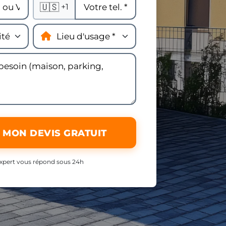
🇺🇸
+1
 MON DEVIS GRATUIT
xpert vous répond sous 24h