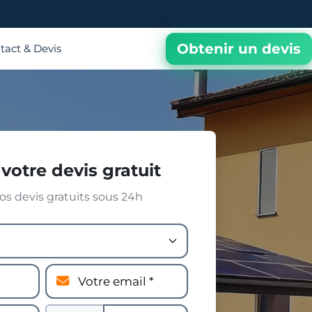
Obtenir un devis
tact & Devis
votre devis gratuit
s devis gratuits sous 24h