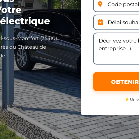
Votre
 électrique
l-sous-Montfort (35310).
près du Château de
de.
OBTENIR
Un e