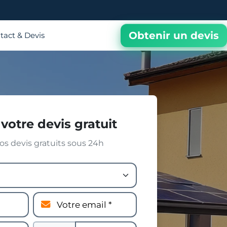
Obtenir un devis
tact & Devis
votre devis gratuit
s devis gratuits sous 24h