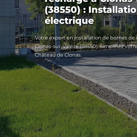
(38550) : Installat
électrique
Votre expert en installation de bornes de
Clonas-sur-Varèze (38550). Simplifiez votr
Château de Clonas.