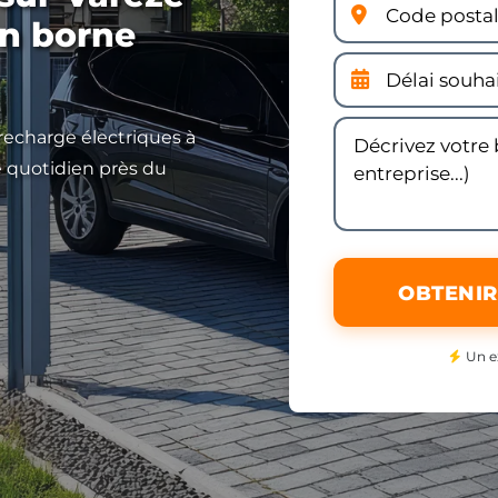
ion borne
 recharge électriques à
e quotidien près du
OBTENIR
Un e