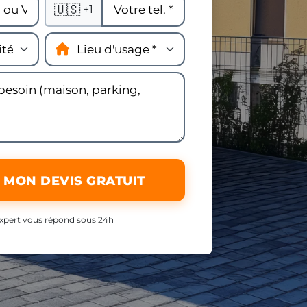
🇺🇸
+1
 MON DEVIS GRATUIT
xpert vous répond sous 24h