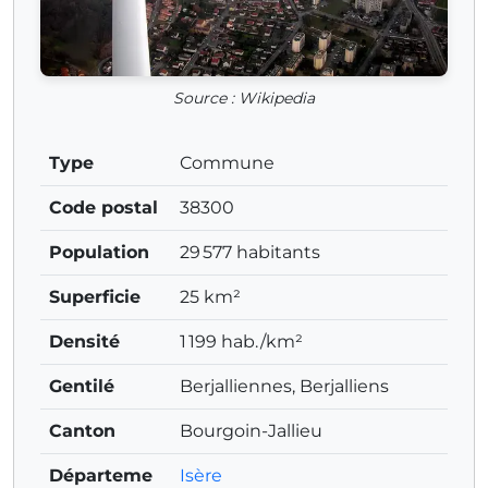
Source : Wikipedia
Type
Commune
Code postal
38300
Population
29 577 habitants
Superficie
25 km²
Densité
1 199 hab./km²
Gentilé
Berjalliennes, Berjalliens
Canton
Bourgoin-Jallieu
Départeme
Isère