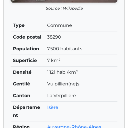
Source : Wikipedia
Type
Commune
Code postal
38290
Population
7 500 habitants
Superficie
7 km²
Densité
1 121 hab./km²
Gentilé
Vulpillien(ne)s
Canton
La Verpillière
Départeme
Isère
nt
Région
Auvergne-Rhône-Alpes