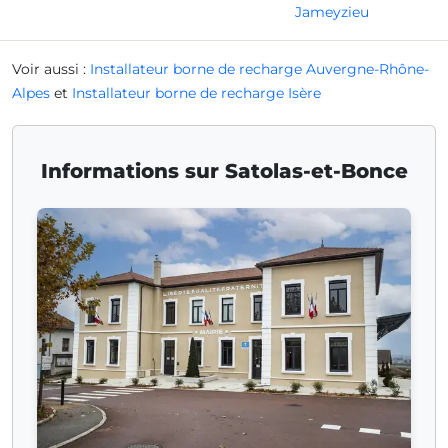
Jameyzieu
Voir aussi :
Installateur borne de recharge Auvergne-Rhône-
Alpes
et
Installateur borne de recharge Isère
Informations sur Satolas-et-Bonce