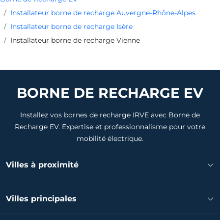
Installateur borne de recharge Auvergne-Rhône-Alpes
Installateur borne de recharge Isère
Installateur borne de recharge Vienne
BORNE DE RECHARGE EV
Installez vos bornes de recharge IRVE avec Borne de
Recharge EV. Expertise et professionnalisme pour votre
mobilité électrique.
Villes à proximité
Installateur borne de recharge Eyzin-Pinet
Villes principales
Installateur borne de recharge Oytier-Saint-Oblas
Installateur borne de recharge Pont-Évêque
Installateur borne de recharge Grenoble