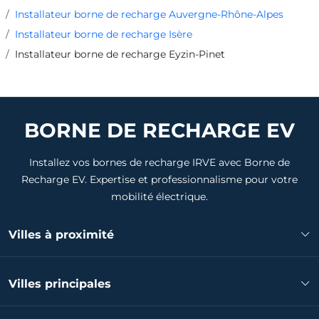
Installateur borne de recharge Auvergne-Rhône-Alpes
Installateur borne de recharge Isère
Installateur borne de recharge Eyzin-Pinet
BORNE DE RECHARGE EV
Installez vos bornes de recharge IRVE avec Borne de
Recharge EV. Expertise et professionnalisme pour votre
mobilité électrique.
Villes à proximité
Installateur borne de recharge Oytier-Saint-Oblas
Villes principales
Installateur borne de recharge Pont-Évêque
Installateur borne de recharge Septème
Installateur borne de recharge Grenoble