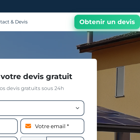
Obtenir un devis
tact & Devis
votre devis gratuit
s devis gratuits sous 24h