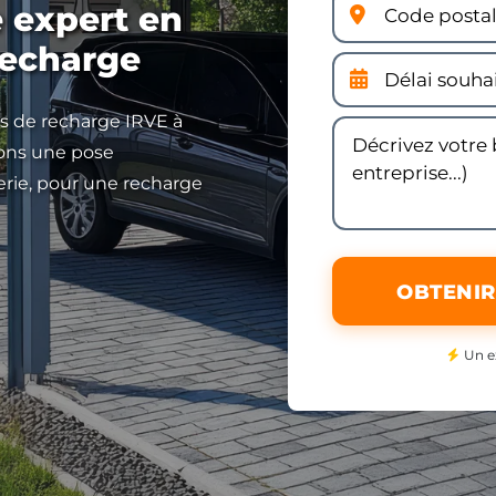
e expert en
recharge
es de recharge IRVE à
rons une pose
erie, pour une recharge
OBTENIR
Un e