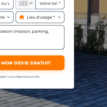
🇺🇸
+1
 MON DEVIS GRATUIT
xpert vous répond sous 24h