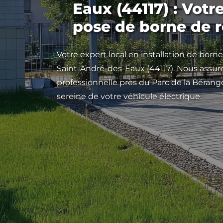
Eaux (44117) : Votr
pose de borne de 
Votre expert local en installation de born
Saint-André-des-Eaux (44117). Nous assu
professionnelle près du Parc de la Bérang
sereine de votre véhicule électrique.