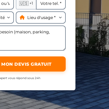
🇺🇸
+1
 MON DEVIS GRATUIT
xpert vous répond sous 24h