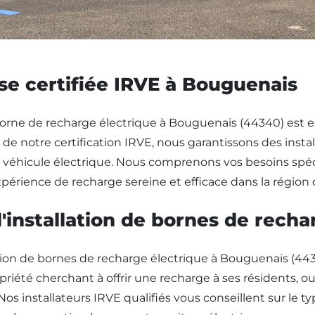
ise certifiée IRVE à Bouguenais
e borne de recharge électrique à Bouguenais (44340) est e
rts de notre certification IRVE, nous garantissons des ins
tre véhicule électrique. Nous comprenons vos besoins s
expérience de recharge sereine et efficace dans la régio
l'installation de bornes de rech
tion de bornes de recharge électrique à Bouguenais (443
priété cherchant à offrir une recharge à ses résidents, o
 Nos installateurs IRVE qualifiés vous conseillent sur le 