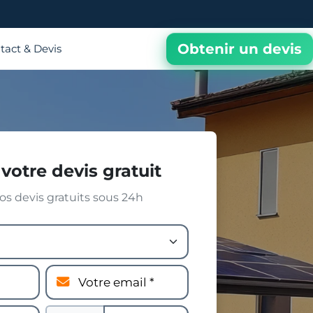
Obtenir un devis
tact & Devis
votre devis gratuit
s devis gratuits sous 24h