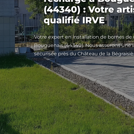
(44340) : Votre art
qualifié IRVE
Votre expert en installation de bornes de
Bouguenais (44340). Nous assurons une in
sécurisée près du Château de la Bégraisiè