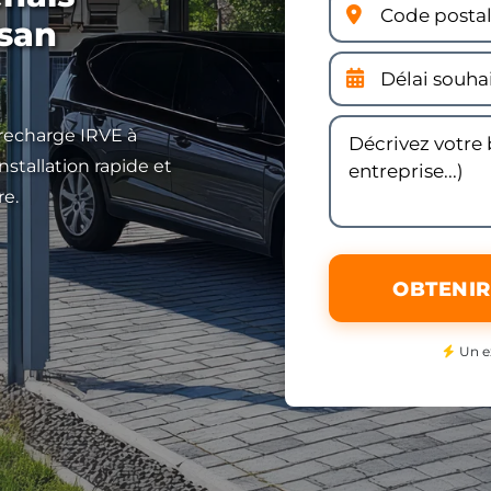
isan
 recharge IRVE à
stallation rapide et
re.
OBTENIR
Un e