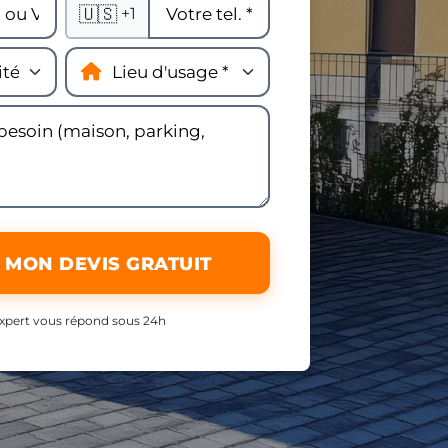
🇺🇸
+1
 MON DEVIS GRATUIT
xpert vous répond sous 24h