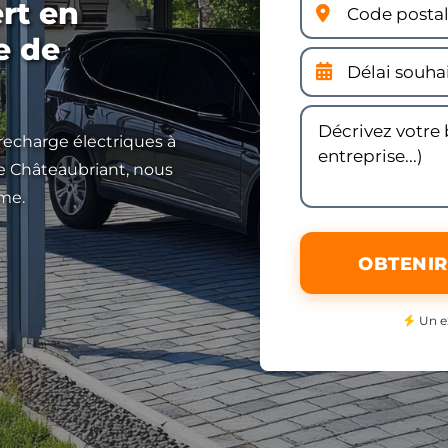
ert en
e de
 recharge électriques à
e Châteaubriant, nous
rme.
OBTENIR
Un e