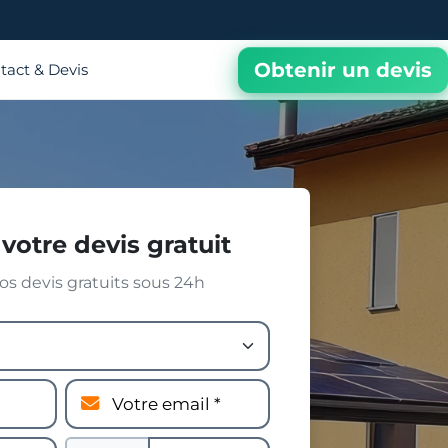
Obtenir un devis
tact & Devis
votre devis gratuit
s devis gratuits sous 24h