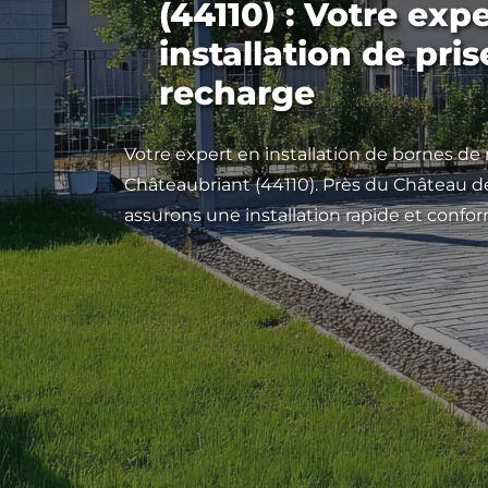
(44110) : Votre exp
installation de pris
recharge
Votre expert en installation de bornes de
Châteaubriant (44110). Près du Château d
assurons une installation rapide et confo