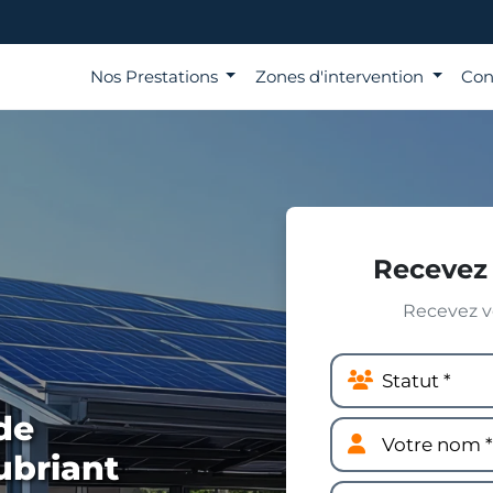
Nos Prestations
Zones d'intervention
Con
Recevez 
Recevez vo
de
ubriant