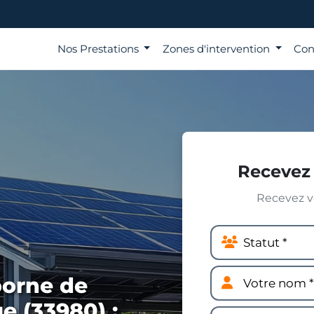
Nos Prestations
Zones d'intervention
Con
Recevez 
Recevez vo
borne de
e (33980) :