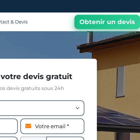
Obtenir un devis
tact & Devis
votre devis gratuit
s devis gratuits sous 24h