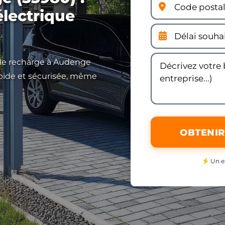
électrique
e de recharge à Audenge
apide et sécurisée, même
OBTENIR
Un e