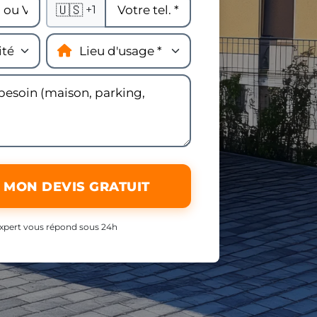
🇺🇸
+1
 MON DEVIS GRATUIT
xpert vous répond sous 24h