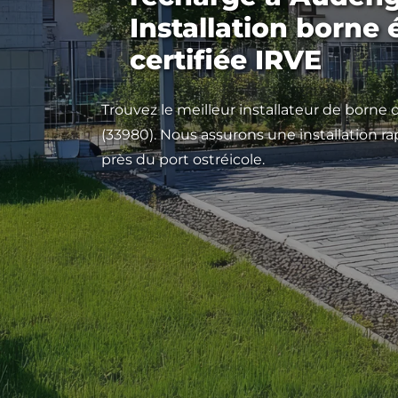
Installation borne 
certifiée IRVE
Trouvez le meilleur installateur de born
(33980). Nous assurons une installation r
près du port ostréicole.