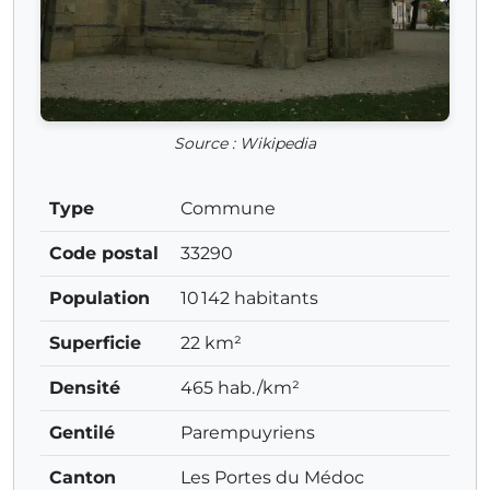
Source : Wikipedia
Type
Commune
Code postal
33290
Population
10 142 habitants
Superficie
22 km²
Densité
465 hab./km²
Gentilé
Parempuyriens
Canton
Les Portes du Médoc