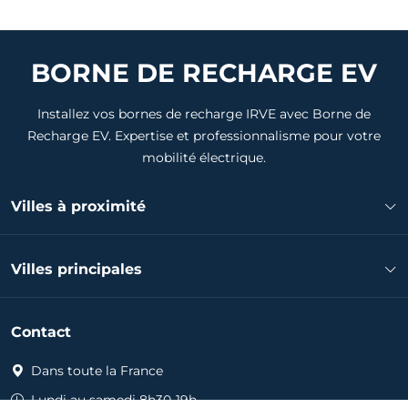
BORNE DE RECHARGE EV
Installez vos bornes de recharge IRVE avec Borne de
Recharge EV. Expertise et professionnalisme pour votre
mobilité électrique.
Villes à proximité
Installateur borne de recharge Ludon-Médoc
Villes principales
Installateur borne de recharge Blanquefort
Installateur borne de recharge Le Pian-Médoc
Installateur borne de recharge Bordeaux
Installateur borne de recharge Le Taillan-Médoc
Contact
Installateur borne de recharge Mérignac
Installateur borne de recharge Bruges
Installateur borne de recharge Pessac
Dans toute la France
Installateur borne de recharge Eysines
Installateur borne de recharge Talence
Installateur borne de recharge Bassens
Lundi au samedi 8h30-19h