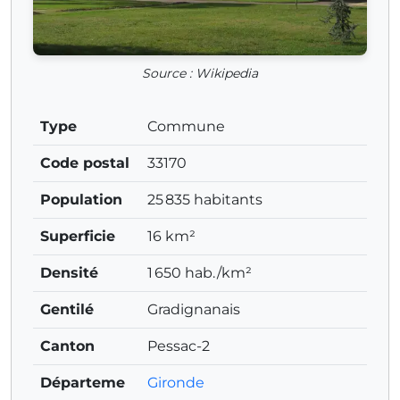
Source : Wikipedia
Type
Commune
Code postal
33170
Population
25 835 habitants
Superficie
16 km²
Densité
1 650 hab./km²
Gentilé
Gradignanais
Canton
Pessac-2
Départeme
Gironde