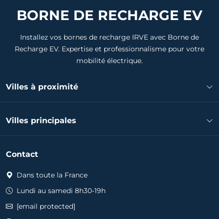
BORNE DE RECHARGE EV
Installez vos bornes de recharge IRVE avec Borne de
Recharge EV. Expertise et professionnalisme pour votre
mobilité électrique.
Villes à proximité
Installateur borne de recharge Villenave-d'Ornon
Villes principales
Installateur borne de recharge Canéjan
Installateur borne de recharge Pessac
Installateur borne de recharge Bordeaux
Installateur borne de recharge Talence
Contact
Installateur borne de recharge Mérignac
Installateur borne de recharge Léognan
Installateur borne de recharge Pessac
Dans toute la France
Installateur borne de recharge Cadaujac
Installateur borne de recharge Talence
Installateur borne de recharge Bègles
Lundi au samedi 8h30-19h
Installateur borne de recharge Villenave-d'Ornon
Installateur borne de recharge Cestas
[email protected]
Installateur borne de recharge Saint-Médard-en-Jalles
Installateur borne de recharge Bordeaux