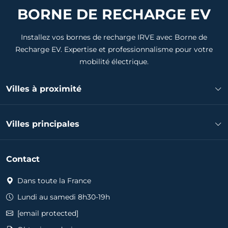
BORNE DE RECHARGE EV
Installez vos bornes de recharge IRVE avec Borne de
Recharge EV. Expertise et professionnalisme pour votre
mobilité électrique.
Villes à proximité
Installateur borne de recharge Chauray
Villes principales
Installateur borne de recharge Azay-le-Brûlé
Installateur borne de recharge Saint-Maixent-l'École
Installateur borne de recharge Niort
Installateur borne de recharge Aiffres
Contact
Installateur borne de recharge Bressuire
Installateur borne de recharge Niort
Installateur borne de recharge Châtillon-sur-Thouet
Dans toute la France
Installateur borne de recharge Châtillon-sur-Thouet
Installateur borne de recharge Gourgé
Installateur borne de recharge Gourgé
Lundi au samedi 8h30-19h
Installateur borne de recharge La Chapelle-Bertrand
Installateur borne de recharge La Chapelle-Bertrand
[email protected]
Installateur borne de recharge La Peyratte
Installateur borne de recharge La Peyratte