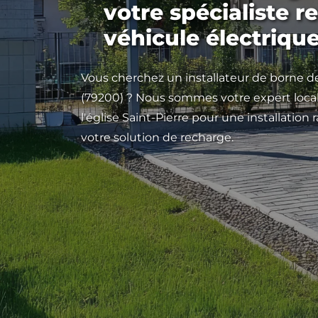
votre spécialiste r
véhicule électriqu
Vous cherchez un installateur de borne d
(79200) ? Nous sommes votre expert local
l'église Saint-Pierre pour une installation
votre solution de recharge.