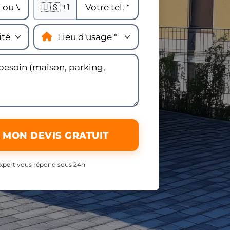
🇺🇸
+1
 MON DEVIS GRATUIT
xpert vous répond sous 24h