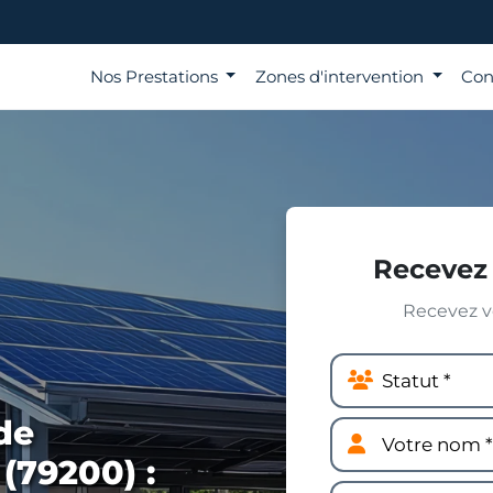
Nos Prestations
Zones d'intervention
Con
Recevez 
Recevez vo
de
(79200) :