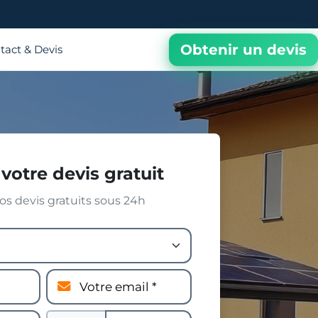
Obtenir un devis
tact & Devis
votre devis gratuit
s devis gratuits sous 24h