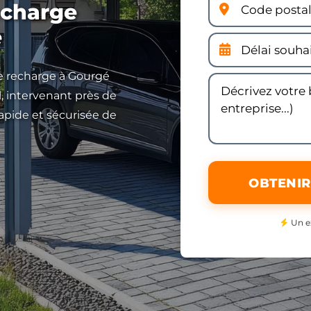
echarge
e
e recharge à Gourgé
, intervenant près de
 rapide et sécurisée de
OBTENIR
Un e