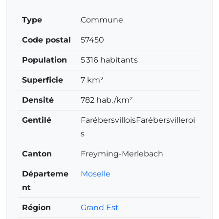
Type
Commune
Code postal
57450
Population
5 316 habitants
Superficie
7 km²
Densité
782 hab./km²
Gentilé
FarébersvilloisFarébersvilleroi
s
Canton
Freyming-Merlebach
Départeme
Moselle
nt
Région
Grand Est