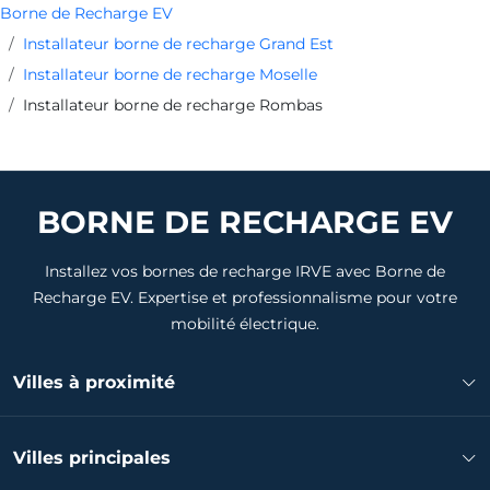
Borne de Recharge EV
Installateur borne de recharge Grand Est
Installateur borne de recharge Moselle
Installateur borne de recharge Rombas
BORNE DE RECHARGE EV
Installez vos bornes de recharge IRVE avec Borne de
Recharge EV. Expertise et professionnalisme pour votre
mobilité électrique.
Villes à proximité
Installateur borne de recharge Moyeuvre-Grande
Villes principales
Installateur borne de recharge Amnéville