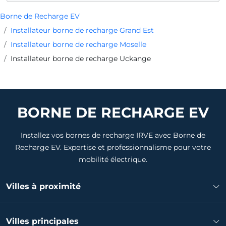
Borne de Recharge EV
Installateur borne de recharge Grand Est
Installateur borne de recharge Moselle
Installateur borne de recharge Uckange
BORNE DE RECHARGE EV
Installez vos bornes de recharge IRVE avec Borne de
Recharge EV. Expertise et professionnalisme pour votre
mobilité électrique.
Villes à proximité
Installateur borne de recharge Guénange
Villes principales
Installateur borne de recharge Florange