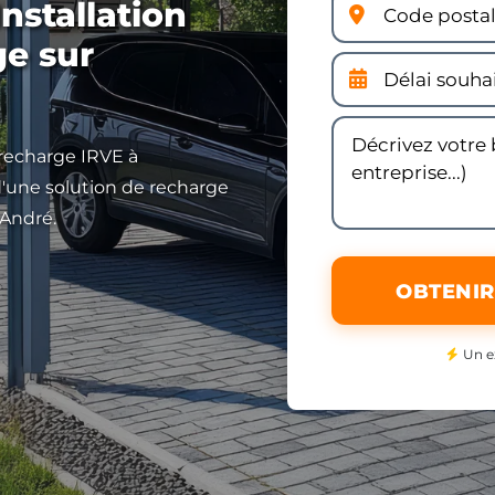
nstallation
ge sur
 recharge IRVE à
d'une solution de recharge
-André.
OBTENIR
Un e