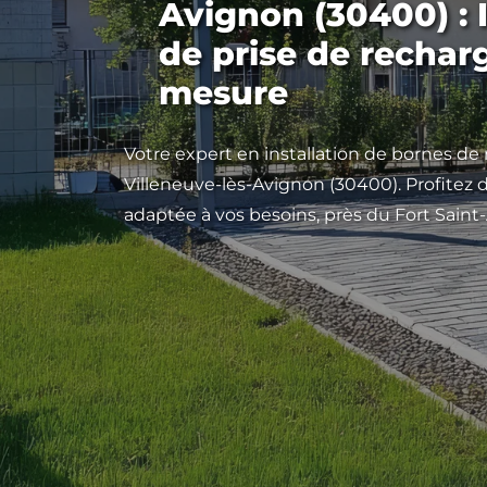
Avignon (30400) : I
de prise de rechar
mesure
Votre expert en installation de bornes de
Villeneuve-lès-Avignon (30400). Profitez 
adaptée à vos besoins, près du Fort Saint