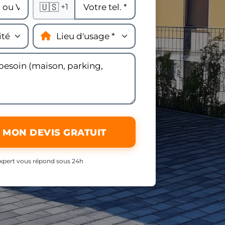
🇺🇸
+1
 MON DEVIS GRATUIT
xpert vous répond sous 24h