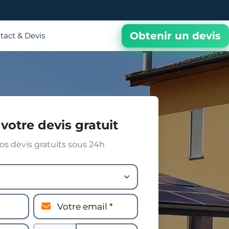
Obtenir un devis
tact & Devis
votre devis gratuit
s devis gratuits sous 24h