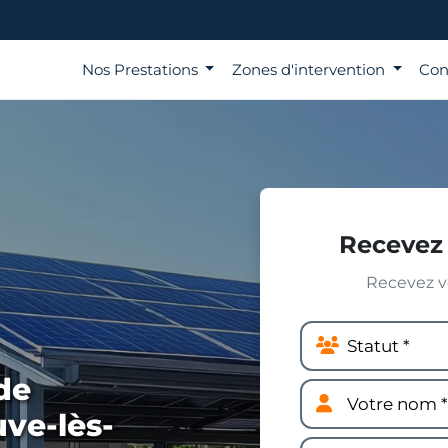
Nos Prestations
Zones d'intervention
Con
Recevez 
Recevez vo
de
uve-lès-