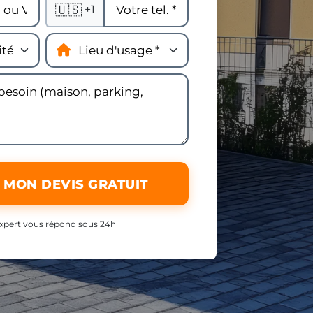
🇺🇸
+1
 MON DEVIS GRATUIT
xpert vous répond sous 24h