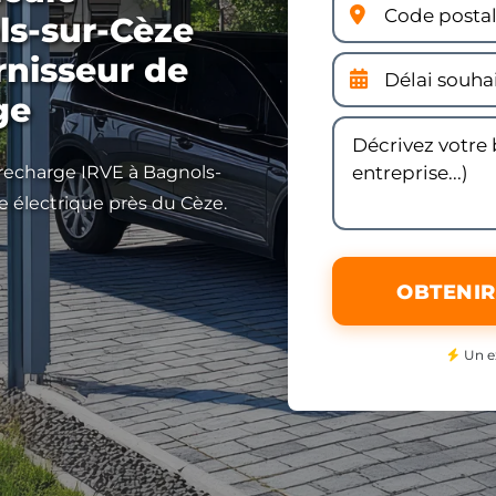
ls-sur-Cèze
rnisseur de
ge
 recharge IRVE à Bagnols-
e électrique près du Cèze.
OBTENIR
Un e