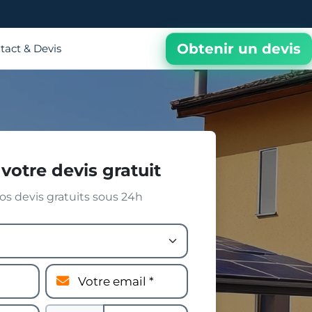
Obtenir un devis
tact & Devis
votre devis gratuit
s devis gratuits sous 24h