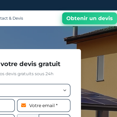
Obtenir un devis
tact & Devis
votre devis gratuit
s devis gratuits sous 24h