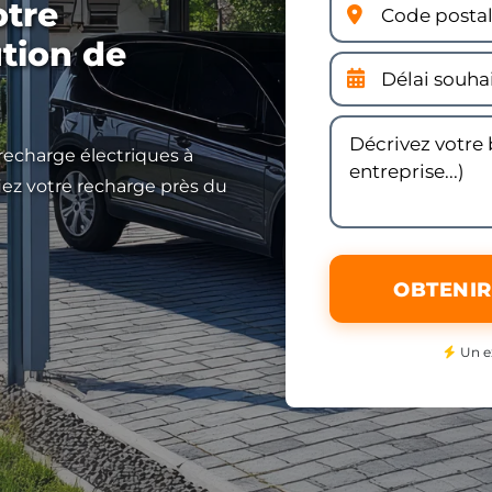
otre
ution de
 recharge électriques à
iez votre recharge près du
OBTENIR
Un e