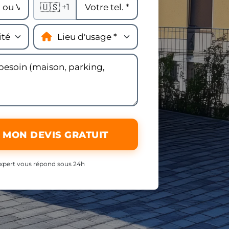
🇺🇸
+1
 MON DEVIS GRATUIT
xpert vous répond sous 24h