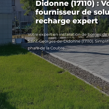
Didonne (17110) : V
fournisseur de sol
recharge expert
Votre expert en installation de bornes de
Saint-Georges-de-Didonne (17110). Simplif
phare de la Coubre.