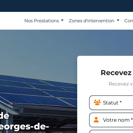
Nos Prestations
Zones d'intervention
Con
Recevez 
Recevez vo
de
eorges-de-