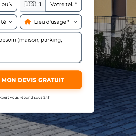
🇺🇸
+1
 MON DEVIS GRATUIT
xpert vous répond sous 24h