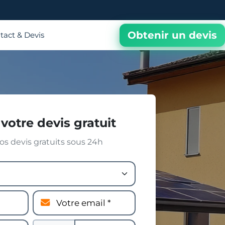
Obtenir un devis
tact & Devis
votre devis gratuit
s devis gratuits sous 24h