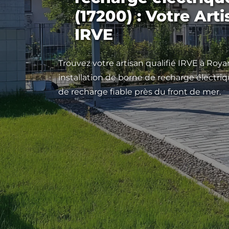
(17200) : Votre Arti
IRVE
Trouvez votre artisan qualifié IRVE à Roy
installation de borne de recharge électriq
de recharge fiable près du front de mer.