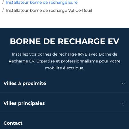
Installateur borne de recharge Eure
Installateur borne de recharge Val-de-Reuil
BORNE DE RECHARGE EV
Installez vos bornes de recharge IRVE avec Borne de
Recharge EV. Expertise et professionnalisme pour votre
mobilité électrique.
Villes à proximité
Installateur borne de recharge Louviers
Villes principales
Installateur borne de recharge Oissel
Installateur borne de recharge Saint-Pierre-lès-Elbeuf
Installateur borne de recharge Évreux
Installateur borne de recharge Saint-Étienne-du-Rouvray
Contact
Installateur borne de recharge Vernon
Installateur borne de recharge Caudebec-lès-Elbeuf