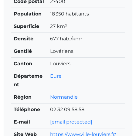
Code postal
27400
Population
18 350 habitants
Superficie
27 km²
Densité
677 hab./km²
Gentilé
Lovériens
Canton
Louviers
Départeme
Eure
nt
Région
Normandie
Téléphone
02 32 09 58 58
E-mail
[email protected]
Site Web
https://www.ville-louviers.fr/