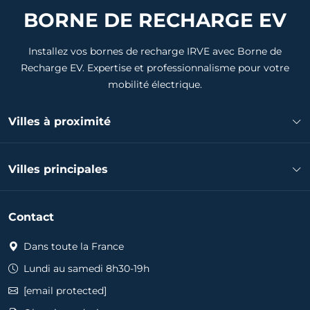
BORNE DE RECHARGE EV
Installez vos bornes de recharge IRVE avec Borne de
Recharge EV. Expertise et professionnalisme pour votre
mobilité électrique.
Villes à proximité
Installateur borne de recharge L'Étang-Salé
Villes principales
Installateur borne de recharge Entre-Deux
Installateur borne de recharge Les Avirons
Installateur borne de recharge Mulhouse
Installateur borne de recharge Saint-Pierre
Contact
Installateur borne de recharge Colmar
Installateur borne de recharge Le Tampon
Installateur borne de recharge Wittenheim
Dans toute la France
Installateur borne de recharge Petite-Île
Installateur borne de recharge Illzach
Installateur borne de recharge Cilaos
Lundi au samedi 8h30-19h
Installateur borne de recharge Rixheim
Installateur borne de recharge Saint-Leu
[email protected]
Installateur borne de recharge Kingersheim
Installateur borne de recharge Les Trois-Bassins