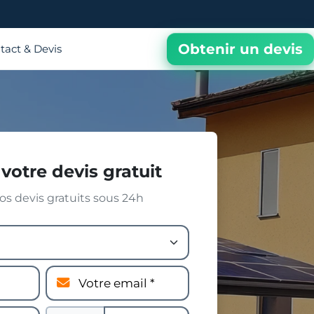
Obtenir un devis
tact & Devis
votre devis gratuit
s devis gratuits sous 24h