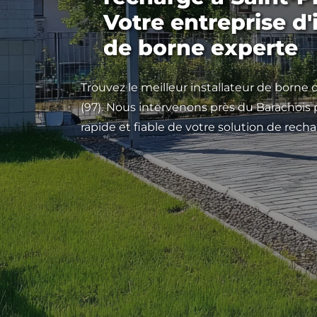
Votre entreprise d'
de borne experte
Trouvez le meilleur installateur de borne 
(97). Nous intervenons près du Barachois 
rapide et fiable de votre solution de recha