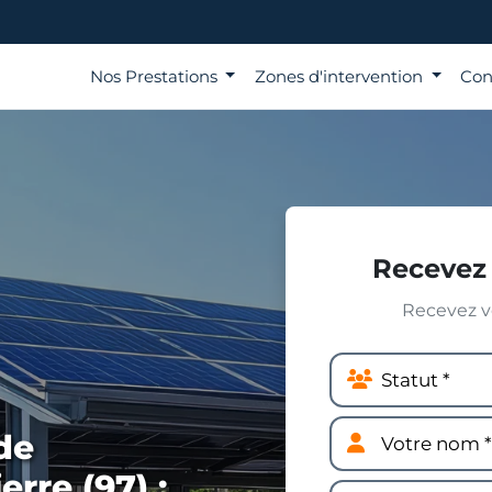
Nos Prestations
Zones d'intervention
Con
Recevez 
Recevez vo
de
erre (97) :