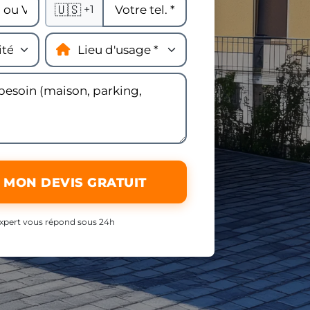
🇺🇸
+1
 MON DEVIS GRATUIT
xpert vous répond sous 24h