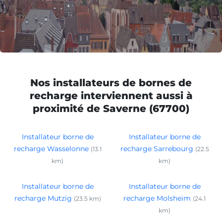
Nos installateurs de bornes de
recharge interviennent aussi à
proximité de Saverne (67700)
Installateur borne de
Installateur borne de
recharge Wasselonne
recharge Sarrebourg
(13.1
(22.5
km)
km)
Installateur borne de
Installateur borne de
recharge Mutzig
recharge Molsheim
(23.5 km)
(24.1
km)