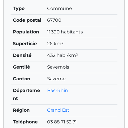
Type
Commune
Code postal
67700
Population
11 390 habitants
Superficie
26 km²
Densité
432 hab./km²
Gentilé
Savernois
Canton
Saverne
Départeme
Bas-Rhin
nt
Région
Grand Est
Téléphone
03 88 71 52 71